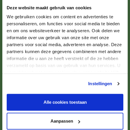
Deze website maakt gebruik van cookies
Informatie
We gebruiken cookies om content en advertenties te
personaliseren, om functies voor social media te bieden
Garantie en klachten
en om ons websiteverkeer te analyseren. Ook delen we
informatie over uw gebruik van onze site met onze
Bestellen
partners voor social media, adverteren en analyse. Deze
Levering en betaling
partners kunnen deze gegevens combineren met andere
Bedenktijd en herroepingsrecht
informatie die u aan ze heeft verstrekt of die ze hebben
verzameld op basis van uw gebruik van hun services. U
gaat akkoord met onze cookies als u onze website blijft
Contact
gebruiken.
Instellingen
Steenhouwer 22c
Alle cookies toestaan
9502 ET Stadskanaal
Aanpassen
info@rrverhuur.nl