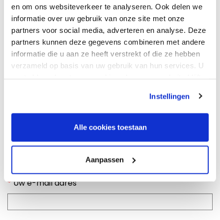
Aanhef
en om ons websiteverkeer te analyseren. Ook delen we
informatie over uw gebruik van onze site met onze
Dhr
partners voor social media, adverteren en analyse. Deze
Mevr
partners kunnen deze gegevens combineren met andere
informatie die u aan ze heeft verstrekt of die ze hebben
*
Uw naam (voor + achternaam)
verzameld op basis van uw gebruik van hun services. U
gaat akkoord met onze cookies als u onze website blijft
gebruiken.
Instellingen
*
Uw adres (straat + huisnummer)
Alle cookies toestaan
Postcode + plaatsnaam:
Aanpassen
*
Uw e-mail adres