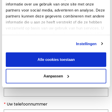
informatie over uw gebruik van onze site met onze
Mevr
partners voor social media, adverteren en analyse. Deze
partners kunnen deze gegevens combineren met andere
*
Uw naam (voor + achternaam)
informatie die u aan ze heeft verstrekt of die ze hebben
verzameld op basis van uw gebruik van hun services. U
gaat akkoord met onze cookies als u onze website blijft
*
Uw adres (straat + huisnummer)
gebruiken.
Instellingen
Alle cookies toestaan
Postcode + plaatsnaam:
Aanpassen
*
Uw e-mail adres
*
Uw telefoonnummer