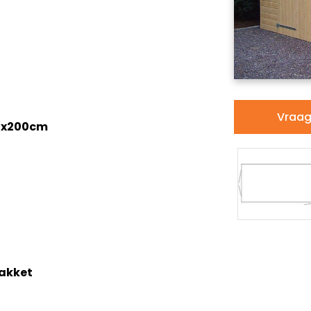
Vraag 
40x200cm
pakket