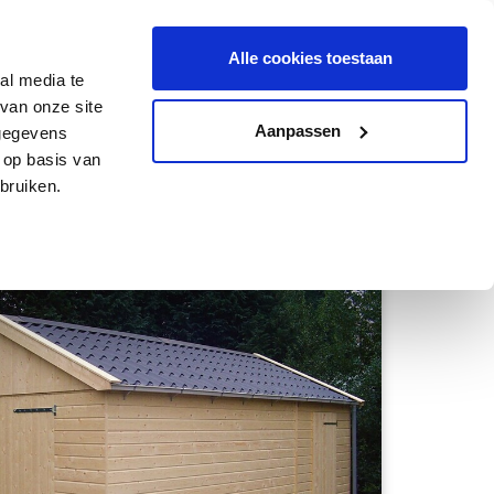
0599 - 85 54 88
06 - 12 96 06 61
Alle cookies toestaan
al media te
van onze site
Aanpassen
 gegevens
 op basis van
bruiken.